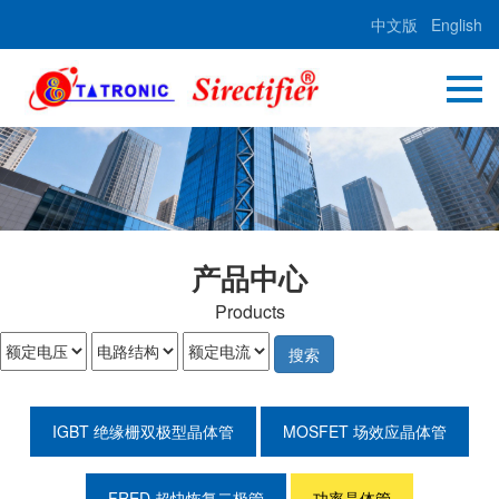
中文版
English
产品中心
Products
搜索
IGBT 绝缘栅双极型晶体管
MOSFET 场效应晶体管
FRED 超快恢复二极管
功率晶体管