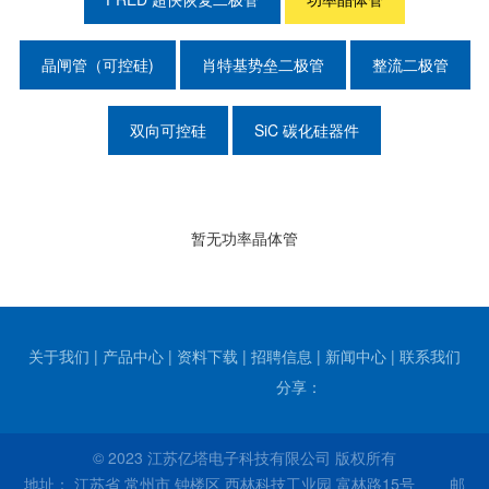
晶闸管（可控硅)
肖特基势垒二极管
整流二极管
双向可控硅
SiC 碳化硅器件
暂无功率晶体管
关于我们
|
产品中心
|
资料下载
|
招聘信息
|
新闻中心
|
联系我们
分享：
© 2023 江苏亿塔电子科技有限公司 版权所有
地址： 江苏省 常州市 钟楼区 西林科技工业园 富林路15号 邮