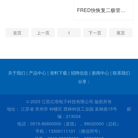
FRED快恢复二极管模块
首页
上一页
1
下一页
尾页
关于我们
|
产品中心
|
资料下载
|
招聘信息
|
新闻中心
|
联系我们
分享：
© 2023 江苏亿塔电子科技有限公司 版权所有
地址： 江苏省 常州市 钟楼区 西林科技工业园 富林路15号 邮
编：213024
电话：0519-86800000（直线）， 88020000（总机）
手机：13306111101 （微信同号）