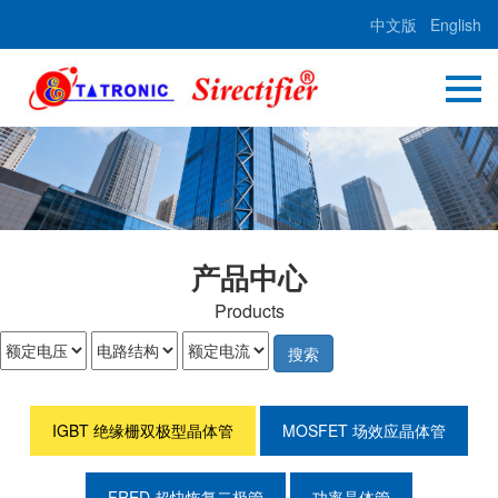
中文版
English
产品中心
Products
搜索
IGBT 绝缘栅双极型晶体管
MOSFET 场效应晶体管
FRED 超快恢复二极管
功率晶体管