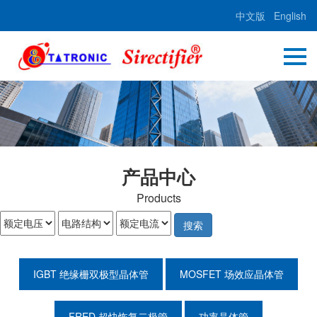
中文版
English
产品中心
Products
搜索
IGBT 绝缘栅双极型晶体管
MOSFET 场效应晶体管
FRED 超快恢复二极管
功率晶体管