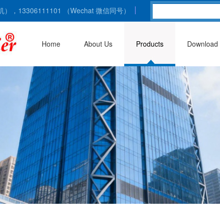
总机），13306111101 （Wechat 微信同号）
Home
About Us
Products
Download