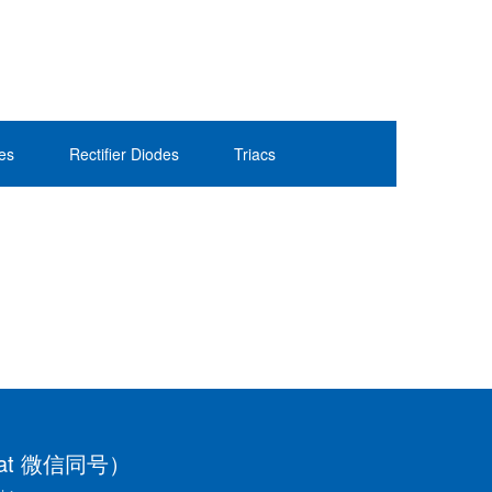
des
Rectifier Diodes
Triacs
chat 微信同号）