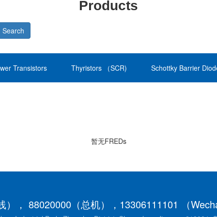
Products
Search
wer Transistors
Thyristors （SCR)
Schottky Barrier Dio
暂无FREDs
（直线）， 88020000（总机），13306111101 （We