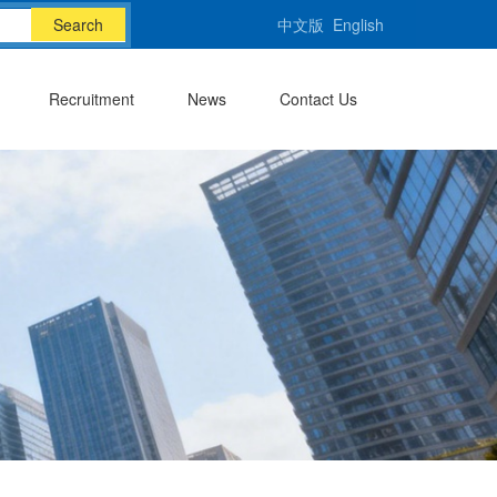
Search
中文版
English
Recruitment
News
Contact Us