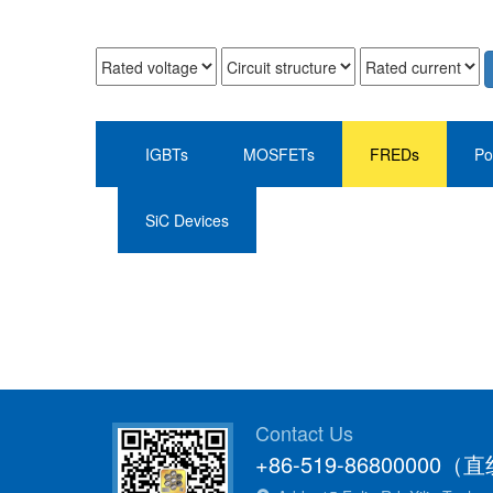
IGBTs
MOSFETs
FREDs
Po
SiC Devices
Contact Us
+86-519-86800000